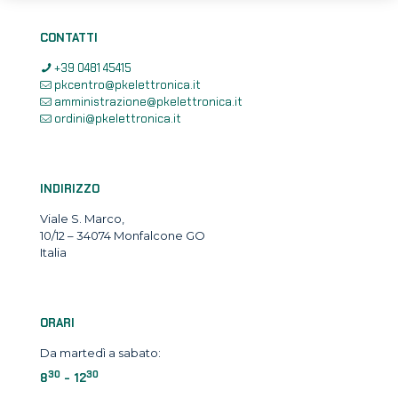
CONTATTI
+39 0481 45415
pkcentro@pkelettronica.it
amministrazione@pkelettronica.it
ordini@pkelettronica.it
INDIRIZZO
Viale S. Marco,
10/12 – 34074 Monfalcone GO
Italia
ORARI
Da martedì a sabato:
30
30
8
- 12