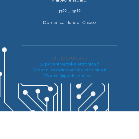
0
0
30
17
– 19
Domenica - lunedi: Chiuso
+39 0481 45415
pkcentro@pkelettronica.it
amministrazione@pkelettronica.it
ordini@pkelettronica.it