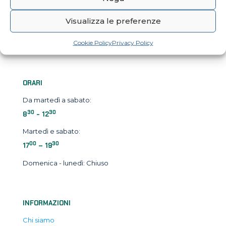
INDIRIZZO
Visualizza le preferenze
Viale S. Marco,
10/12 – 34074 Monfalcone GO
Cookie Policy
Privacy Policy
Italia
ORARI
Da martedì a sabato:
30
30
8
- 12
Martedì e sabato:
00
30
17
– 19
Domenica - lunedì: Chiuso
INFORMAZIONI
Chi siamo