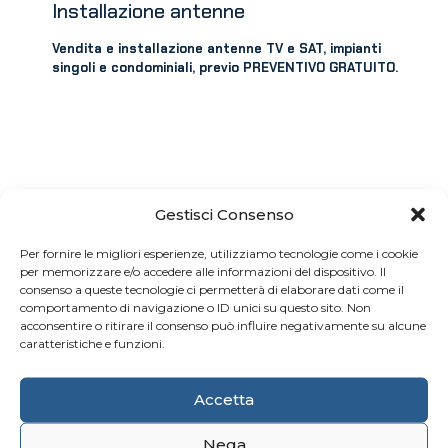
Installazione antenne
Vendita e installazione antenne TV e SAT, impianti
singoli e condominiali, previo PREVENTIVO GRATUITO.
Gestisci Consenso
Per fornire le migliori esperienze, utilizziamo tecnologie come i cookie
per memorizzare e/o accedere alle informazioni del dispositivo. Il
consenso a queste tecnologie ci permetterà di elaborare dati come il
CONTATTI
comportamento di navigazione o ID unici su questo sito. Non
+39 0481 45415
acconsentire o ritirare il consenso può influire negativamente su alcune
caratteristiche e funzioni.
pkcentro@pkelettronica.it
amministrazione@pkelettronica.it
ordini@pkelettronica.it
Accetta
Nega