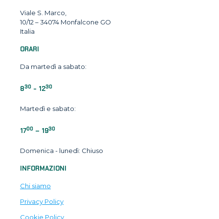
Viale S. Marco,
10/12 – 34074 Monfalcone GO
Italia
ORARI
Da martedì a sabato:
30
30
8
- 12
Martedì e sabato:
00
30
17
– 19
Domenica - lunedì: Chiuso
INFORMAZIONI
Chi siamo
Privacy Policy
Cookie Policy