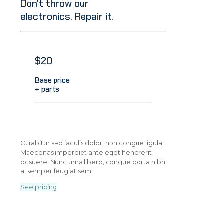
Don't throw our
electronics. Repair it.
$20
Base price
+ parts
Curabitur sed iaculis dolor, non congue ligula.
Maecenas imperdiet ante eget hendrerit
posuere. Nunc urna libero, congue porta nibh
a, semper feugiat sem.
See pricing