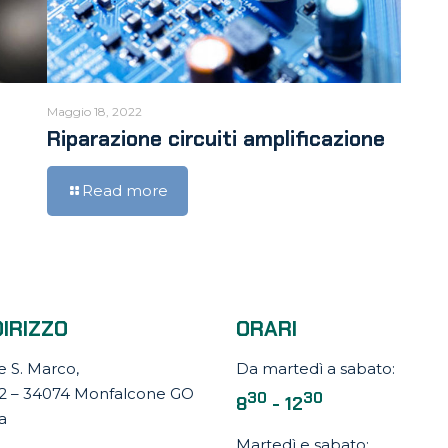
Maggio 18, 2022
Riparazione circuiti amplificazione
Read more
DIRIZZO
ORARI
e S. Marco,
Da martedì a sabato:
12 – 34074 Monfalcone GO
30
30
8
- 12
ia
Martedì e sabato: