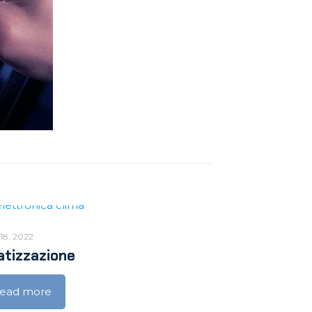
18, 2022
atizzazione
ead more