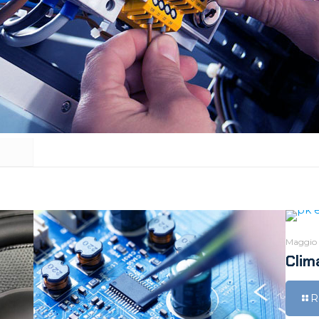
Maggio 
Clim
R