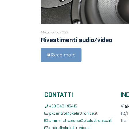
Maggio 18, 2022
Rivestimenti audio/video
Read more
CONTATTI
IN
+39 0481 45415
Vial
pkcentro@pkelettronica.it
10/
amministrazione@pkelettronica.it
Ital
ordini@pkelettronica.it