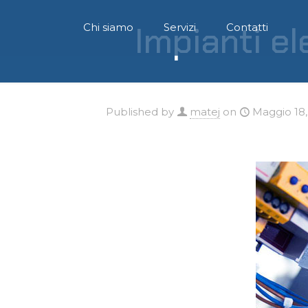
Impianti ele
Chi siamo
Servizi
Contatti
Published by
matej
on
Maggio 18,