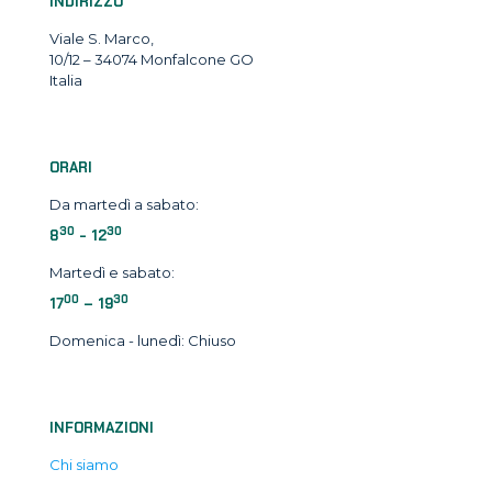
INDIRIZZO
Viale S. Marco,
10/12 – 34074 Monfalcone GO
Italia
ORARI
Da martedì a sabato:
30
30
8
- 12
Martedì e sabato:
00
30
17
– 19
Domenica - lunedì: Chiuso
INFORMAZIONI
Chi siamo